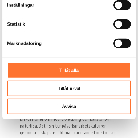
levande och skapar stolthet även internt i
Inställningar
företaget. Den visuella aspekten av att flyga i en
vindtunnel är svårslagen, och i Göteborgs
företagsvärld har Bodyflight snabbt blivit en
Statistik
modern form av teambuilding som passar både
unga, seniora, kreativa eller mer traditionella team.
Marknadsföring
Så skapas långsiktig effekt av
teambuilding
Tillåt alla
Det viktigaste med teambuilding är att den inte
stannar vid en rolig dag. När teamet får uppleva
något som känns utmanande men samtidigt tryggt,
Tillåt urval
skapas en djupare koppling mellan deltagarna. Att
dela en adrenalinupplevelse sätter igång samtal
som fortsätter långt efteråt. Kollegor som tidigare
Avvisa
kanske inte pratat så mycket börjar interagera mer.
Diskussioner om mod, utveckling och känslor blir
naturliga. Det i sin tur påverkar arbetskulturen
genom att skapa ett klimat där människor stöttar