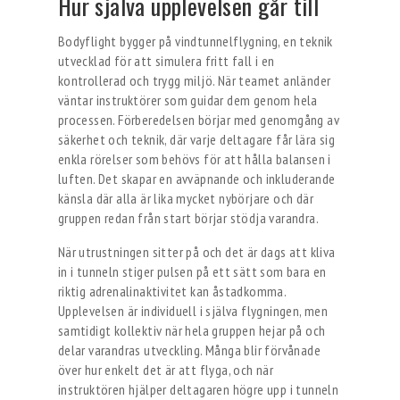
Hur själva upplevelsen går till
Bodyflight bygger på vindtunnelflygning, en teknik
utvecklad för att simulera fritt fall i en
kontrollerad och trygg miljö. När teamet anländer
väntar instruktörer som guidar dem genom hela
processen. Förberedelsen börjar med genomgång av
säkerhet och teknik, där varje deltagare får lära sig
enkla rörelser som behövs för att hålla balansen i
luften. Det skapar en avväpnande och inkluderande
känsla där alla är lika mycket nybörjare och där
gruppen redan från start börjar stödja varandra.
När utrustningen sitter på och det är dags att kliva
in i tunneln stiger pulsen på ett sätt som bara en
riktig adrenalinaktivitet kan åstadkomma.
Upplevelsen är individuell i själva flygningen, men
samtidigt kollektiv när hela gruppen hejar på och
delar varandras utveckling. Många blir förvånade
över hur enkelt det är att flyga, och när
instruktören hjälper deltagaren högre upp i tunneln