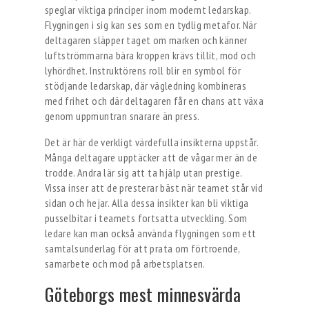
speglar viktiga principer inom modernt ledarskap.
Flygningen i sig kan ses som en tydlig metafor. När
deltagaren släpper taget om marken och känner
luftströmmarna bära kroppen krävs tillit, mod och
lyhördhet. Instruktörens roll blir en symbol för
stödjande ledarskap, där vägledning kombineras
med frihet och där deltagaren får en chans att växa
genom uppmuntran snarare än press.
Det är här de verkligt värdefulla insikterna uppstår.
Många deltagare upptäcker att de vågar mer än de
trodde. Andra lär sig att ta hjälp utan prestige.
Vissa inser att de presterar bäst när teamet står vid
sidan och hejar. Alla dessa insikter kan bli viktiga
pusselbitar i teamets fortsatta utveckling. Som
ledare kan man också använda flygningen som ett
samtalsunderlag för att prata om förtroende,
samarbete och mod på arbetsplatsen.
Göteborgs mest minnesvärda