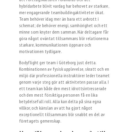
hybridarbete blivit vardag har behovet av starkare,
mer engagerande teambuildingaktiviteter ökat.
Team behöver idag mer än bara ett avbrott i
schemat; de behöver energi, samhörighet och ett
minne som knyter dem samman. När deltagare får
göra något oväntat tillsammans blir relationerna
starkare, kommunikationen öppnare och
motivationen tydligare.
Bodyflight ger team i Göteborg just detta.
Kombinationen av fysisk upplevelse, skratt och en
miljö där professionella instruktörer leder teamet
genom varje steg gör att aktiviteten passar alla. I
ett team kan både den mest idrottsintresserade
och den mest försiktiga personen få en lika
betydelsefull roll. Alla kan delta på sina egna
villkor, och känslan av att ha gjort något
exceptionellt tillsammans blir snabbt en del av
företagets gemenskap.