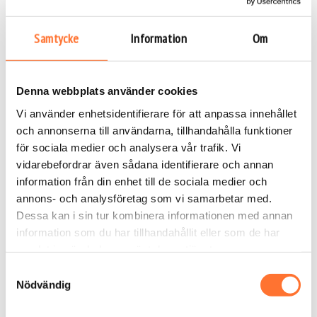
Varför Göteborgsföretag väljer
Samtycke
Information
Om
Bodyflight om och om igen
Företag i Göteborg har en tradition av att satsa på
upplevelser i sin företagskultur. Men många
Denna webbplats använder cookies
aktiviteter känns upprepade och förutsägbara.
Vi använder enhetsidentifierare för att anpassa innehållet
Bodyflight sticker ut som en aktivitet inom
och annonserna till användarna, tillhandahålla funktioner
teambuilding i Göteborg som både är minnesvärd
för sociala medier och analysera vår trafik. Vi
och lättillgänglig. Det krävs ingen avancerad fysisk
vidarebefordrar även sådana identifierare och annan
form, inga förberedelser och inga långa resor. När
information från din enhet till de sociala medier och
teamet anländer möts de av en professionell och
energirik miljö som direkt sätter tonen för dagen.
annons- och analysföretag som vi samarbetar med.
Det är enkelt att boka, enkelt att delta och enkelt
Dessa kan i sin tur kombinera informationen med annan
att skapa en upplevelse som känns exklusiv.
information som du har tillhandahållit eller som de har
samlat in när du har använt deras tjänster.
Det är också en aktivitet som är naturligt
Samtyckesval
delningsbar. Många deltagare filmar eller
Nödvändig
fotograferar delar av eventet och sprider glädjen i
sociala kanaler. Det gör upplevelsen ännu mer