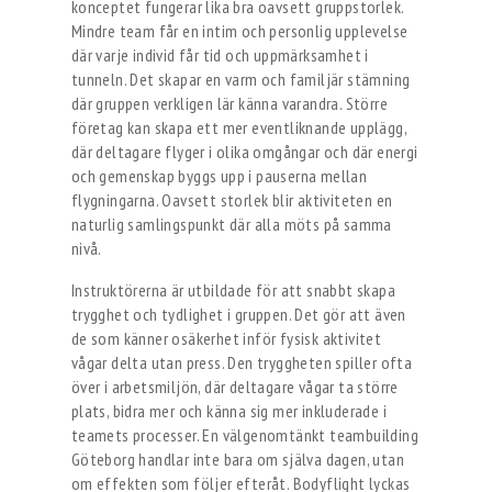
konceptet fungerar lika bra oavsett gruppstorlek.
Mindre team får en intim och personlig upplevelse
där varje individ får tid och uppmärksamhet i
tunneln. Det skapar en varm och familjär stämning
där gruppen verkligen lär känna varandra. Större
företag kan skapa ett mer eventliknande upplägg,
där deltagare flyger i olika omgångar och där energi
och gemenskap byggs upp i pauserna mellan
flygningarna. Oavsett storlek blir aktiviteten en
naturlig samlingspunkt där alla möts på samma
nivå.
Instruktörerna är utbildade för att snabbt skapa
trygghet och tydlighet i gruppen. Det gör att även
de som känner osäkerhet inför fysisk aktivitet
vågar delta utan press. Den tryggheten spiller ofta
över i arbetsmiljön, där deltagare vågar ta större
plats, bidra mer och känna sig mer inkluderade i
teamets processer. En välgenomtänkt teambuilding
Göteborg handlar inte bara om själva dagen, utan
om effekten som följer efteråt. Bodyflight lyckas