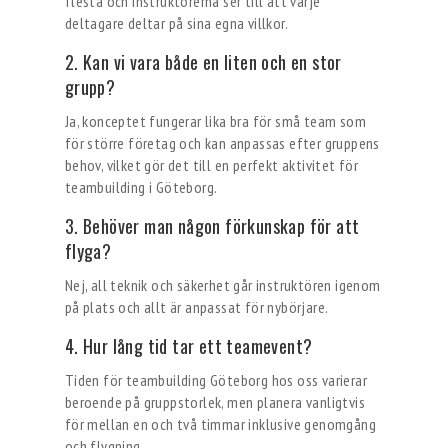
flesta och instruktörerna ser till att varje
deltagare deltar på sina egna villkor.
2. Kan vi vara både en liten och en stor
grupp?
Ja, konceptet fungerar lika bra för små team som
för större företag och kan anpassas efter gruppens
behov, vilket gör det till en perfekt aktivitet för
teambuilding i Göteborg.
3. Behöver man någon förkunskap för att
flyga?
Nej, all teknik och säkerhet går instruktören igenom
på plats och allt är anpassat för nybörjare.
4. Hur lång tid tar ett teamevent?
Tiden för teambuilding Göteborg hos oss varierar
beroende på gruppstorlek, men planera vanligtvis
för mellan en och två timmar inklusive genomgång
och flygning.