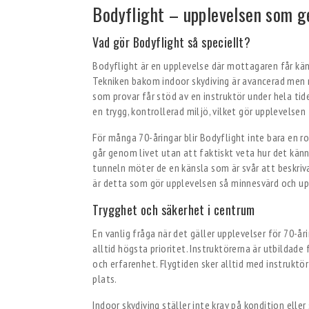
Bodyflight – upplevelsen som g
Vad gör Bodyflight så speciellt?
Bodyflight är en upplevelse där mottagaren får känna
Tekniken bakom indoor skydiving är avancerad men r
som provar får stöd av en instruktör under hela tid
en trygg, kontrollerad miljö, vilket gör upplevelsen 
För många 70-åringar blir Bodyflight inte bara en r
går genom livet utan att faktiskt veta hur det känn
tunneln möter de en känsla som är svår att beskriv
är detta som gör upplevelsen så minnesvärd och u
Trygghet och säkerhet i centrum
En vanlig fråga när det gäller upplevelser för 70-å
alltid högsta prioritet. Instruktörerna är utbildade
och erfarenhet. Flygtiden sker alltid med instruktö
plats.
Indoor skydiving ställer inte krav på kondition eller