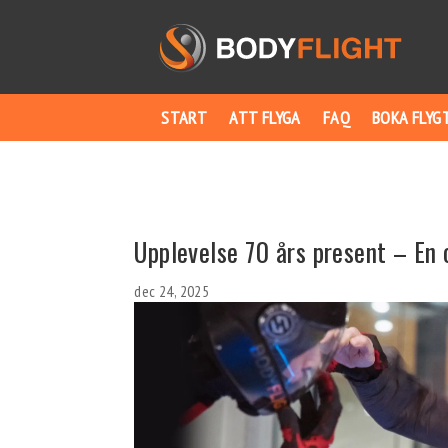
START
ATT FLYGA
FAQ
BOKA FLYG
Upplevelse 70 års present – En
dec 24, 2025