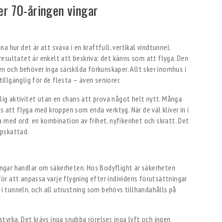
er 70-åringen vingar
 hur det är att sväva i en kraftfull, vertikal vindtunnel.
esultatet är enkelt att beskriva: det känns som att flyga. Den
en och behöver inga särskilda förkunskaper. Allt sker inomhus i
tillgänglig för de flesta – även seniorer.
olig aktivitet utan en chans att prova något helt nytt. Många
s att flyga med kroppen som enda verktyg. När de väl kliver in i
a med ord: en kombination av frihet, nyfikenhet och skratt. Det
ppskattad.
ringar handlar om säkerheten. Hos Bodyflight är säkerheten
 för att anpassa varje flygning efter individens förutsättningar
r i tunneln, och all utrustning som behövs tillhandahålls på
 styrka. Det krävs inga snabba rörelser, inga lyft och ingen