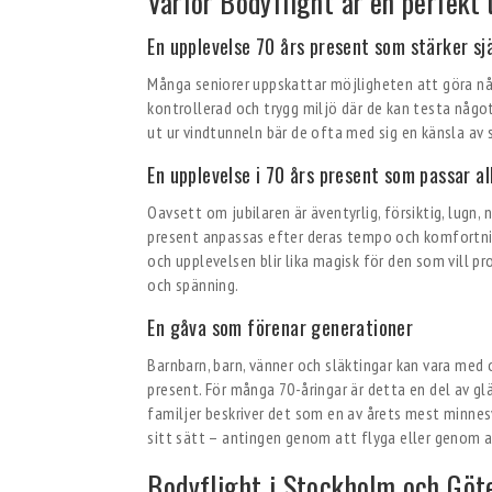
Varför Bodyflight är en perfekt 
En upplevelse 70 års present som stärker sj
Många seniorer uppskattar möjligheten att göra nå
kontrollerad och trygg miljö där de kan testa något 
ut ur vindtunneln bär de ofta med sig en känsla av 
En upplevelse i 70 års present som passar al
Oavsett om jubilaren är äventyrlig, försiktig, lugn, 
present anpassas efter deras tempo och komfortnivå
och upplevelsen blir lika magisk för den som vill p
och spänning.
En gåva som förenar generationer
Barnbarn, barn, vänner och släktingar kan vara med oc
present. För många 70-åringar är detta en del av 
familjer beskriver det som en av årets mest minne
sitt sätt – antingen genom att flyga eller genom a
Bodyflight i Stockholm och Göt