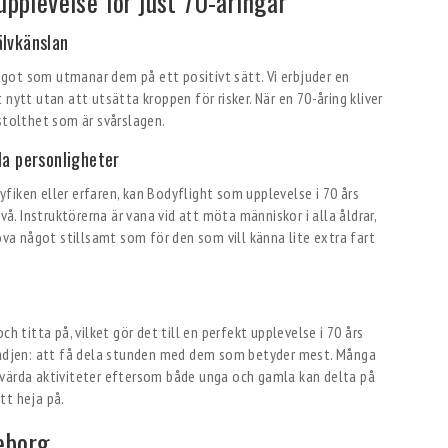
upplevelse för just 70-åringar
älvkänslan
got som utmanar dem på ett positivt sätt. Vi erbjuder en
nytt utan att utsätta kroppen för risker. När en 70-åring kliver
stolthet som är svårslagen.
la personligheter
nyfiken eller erfaren, kan Bodyflight som upplevelse i 70 års
. Instruktörerna är vana vid att möta människor i alla åldrar,
rova något stillsamt som för den som vill känna lite extra fart
h titta på, vilket gör det till en perfekt upplevelse i 70 års
glädjen: att få dela stunden med dem som betyder mest. Många
svärda aktiviteter eftersom både unga och gamla kan delta på
tt heja på.
eborg