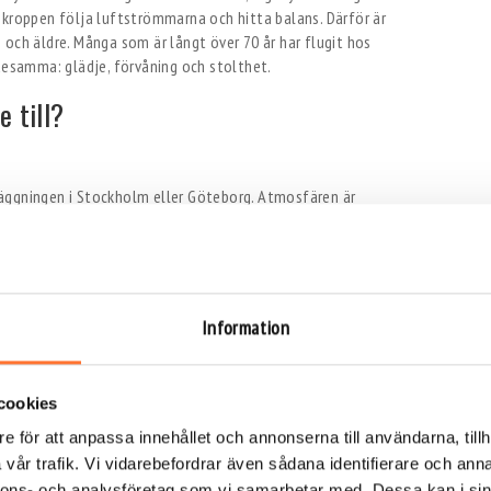
 kroppen följa luftströmmarna och hitta balans. Därför är
 och äldre. Många som är långt över 70 år har flugit hos
 desamma: glädje, förvåning och stolthet.
 till?
anläggningen i Stockholm eller Göteborg. Atmosfären är
ot varje besökare med värme och tydlig information. Den som
ela besöket kommer att gå till. För många 70-åringar är det
und.
Information
tion ledd av instruktören. Här går man igenom hur man håller
vad som förväntas under själva flygningen. Genomgången är
 att även den som aldrig testat något liknande kan känna sig
cookies
e för att anpassa innehållet och annonserna till användarna, tillh
vår trafik. Vi vidarebefordrar även sådana identifierare och anna
nnons- och analysföretag som vi samarbetar med. Dessa kan i sin