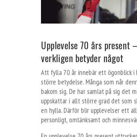
Upplevelse 70 års present –
verkligen betyder något
Att fylla 70 år innebär ett ögonblick i
större betydelse. Många som når denn
bakom sig. De har samlat på sig det 
uppskattar i allt större grad det som 
en hylla. Därför blir upplevelser ett a
personligt, omtänksamt och minnesvä
En upplevelse 70 års present uttrycke