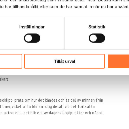
lm, glasögon och annan utrustning som behövs för att göra
har tillhandahållit eller som de har samlat in när du har använt 
en hos de flesta 70-åringar vid det här laget är en blandning
arer om att de känner sig som riktiga flygare.
Inställningar
Statistik
lltid tillsammans med en instruktör. Väl inne börjar vinden lyfta
rt att riktigt greppa innan det händer: känslan av att sväva
lket betyder att man får chansen att lära känna känslan och
Tillåt urval
vissa innebär det att uppfylla en dröm de inte visste att de
å de fick göra något för sin egen skull, något lekfullt, något
rkare.
deoklipp, prata om hur det kändes och ta del av minnen från
ilmer, vilket ofta blir en rolig detalj vid det fortsatta
 en aktivitet – det blir ett av dagens höjdpunkter och något