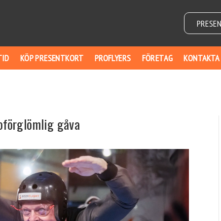
PRESE
TID
KÖP PRESENTKORT
PROFLYERS
FÖRETAG
KONTAKTA
 oförglömlig gåva