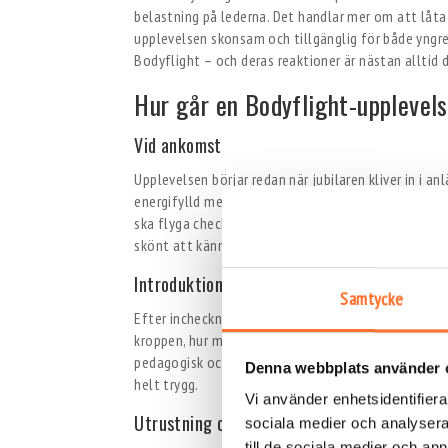
belastning på lederna. Det handlar mer om att låta
upplevelsen skonsam och tillgänglig för både yngre
Bodyflight – och deras reaktioner är nästan alltid
Hur går en Bodyflight-upplevelse
Vid ankomst
Upplevelsen börjar redan när jubilaren kliver in i 
energifylld men lugn, och personalen tar alltid em
ska flyga checkar in och får instruktioner om hur h
skönt att känna att de tas om hand från första st
Introduktion och genomgång
Samtycke
Efter incheckningen samlas gruppen för en introduk
kroppen, hur man kommunicerar inne i tunneln och 
pedagogisk och anpassad för alla nivåer, vilket gör
Denna webbplats använder 
helt trygg.
Vi använder enhetsidentifierar
Utrustning och förberedelser
sociala medier och analysera 
till de sociala medier och a