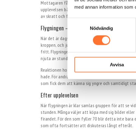
Mottagaren får låna allt som behövs: overall, hjä
med annan information som du 
upplevelsen både säker och komfortabel. Inställning
av skratt och förväntan, och ofta hör man komment
Samtyckesval
Flygningen – ögonblicket då allt förändras
Nödvändig
När det är dags att kliva in i vindtunneln sker det a
kroppen, och jubilaren får uppleva något som är svå
fritt. Flygningen sker vanligtvis i två omgångar, vi
njuta av stunden flera gånger.
Avvisa
Reaktionen hos många 70-åringar är ren glädje. För 
hade. För andra blir det ett varmt minne av en dag d
som fick dem att känna sig yngre och samtidigt sta
Efter upplevelsen
När flygningen är klar samlas gruppen för att se vi
stunden. Många väljer att köpa med sig bilder eller f
firandet. För den som fyller 70 blir detta inte bara
som ofta fortsätter att diskuteras långt efteråt.