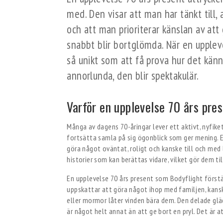
med. Den visar att man har tänkt till,
och att man prioriterar känslan av at
snabbt blir bortglömda. När en upplev
så unikt som att få prova hur det känns
annorlunda, den blir spektakulär.
Varför en upplevelse 70 års pre
Många av dagens 70-åringar lever ett aktivt, nyfiket 
fortsätta samla på sig ögonblick som ger mening. E
göra något oväntat, roligt och kanske till och med 
historier som kan berättas vidare, vilket gör dem t
En upplevelse 70 års present som Bodyflight först
uppskattar att göra något ihop med familjen, kans
eller mormor låter vinden bära dem. Den delade gläd
är något helt annat än att ge bort en pryl. Det är a