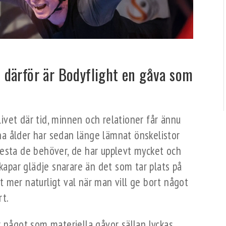
 därför är Bodyflight en gåva som
 livet där tid, minnen och relationer får ännu
a ålder har sedan länge lämnat önskelistor
mesta de behöver, de har upplevt mycket och
skapar glädje snarare än det som tar plats på
llt mer naturligt val när man vill ge bort något
rt.
r något som materiella gåvor sällan lyckas