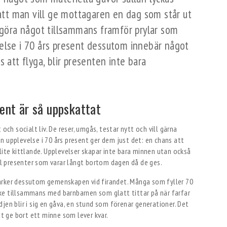
 att man vill ge mottagaren en dag som står ut
t göra något tillsammans framför prylar som
else i 70 års present dessutom innebär något
 att flyga, blir presenten inte bara
sent är så uppskattat
och socialt liv. De reser, umgås, testar nytt och vill gärna
n upplevelse i 70 års present ger dem just det: en chans att
lite kittlande. Upplevelser skapar inte bara minnen utan också
ill presenter som varar långt bortom dagen då de ges.
ärker dessutom gemenskapen vid firandet. Många som fyller 70
ke tillsammans med barnbarnen som glatt tittar på när farfar
jen blir i sig en gåva, en stund som förenar generationer. Det
tt ge bort ett minne som lever kvar.