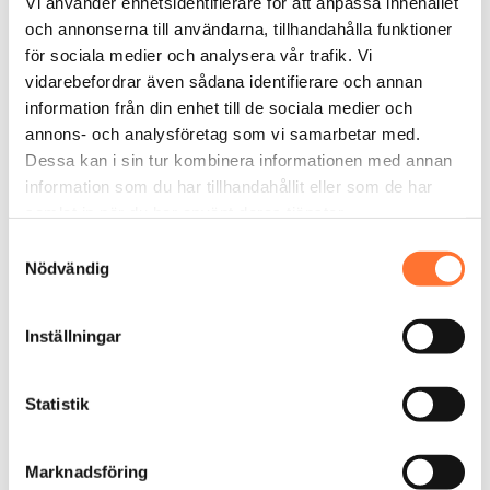
Vi använder enhetsidentifierare för att anpassa innehållet
och annonserna till användarna, tillhandahålla funktioner
Bodyflight i Stockholm och
för sociala medier och analysera vår trafik. Vi
Göteborg – välj den närmsta
vidarebefordrar även sådana identifierare och annan
information från din enhet till de sociala medier och
vindtunneln
annons- och analysföretag som vi samarbetar med.
Dessa kan i sin tur kombinera informationen med annan
Bodyflight Stockholm
information som du har tillhandahållit eller som de har
Belägen i Bromma, nära Bromma flygplats. Enkel
samlat in när du har använt deras tjänster.
att nå med både bil och kollektivtrafik.
Samtyckesval
Nödvändig
Bodyflight Göteborg
Ligger i Säve, strax utanför centrala Göteborg – en
Inställningar
perfekt utflykt även för familj och vänner som vill
följa med.
Statistik
Våra anläggningar har moderna vindtunnlar och
tillgång till lounge, omklädningsrum och
presentbutik.
Marknadsföring