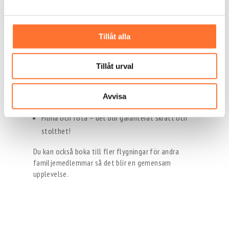
Tips: Gör upplevelsen till en del
av firandet
Tillåt alla
Varför inte kombinera flygningen med ett
födelsedagsfirande?
Tillåt urval
Samla familjen på plats och titta på flygningen.
Boka ett tillhörande fikapaket eller gå vidare till
Avvisa
en lunch/middag efteråt.
Filma och fota – det blir garanterat skratt och
stolthet!
Du kan också boka till fler flygningar för andra
familjemedlemmar så det blir en gemensam
upplevelse.