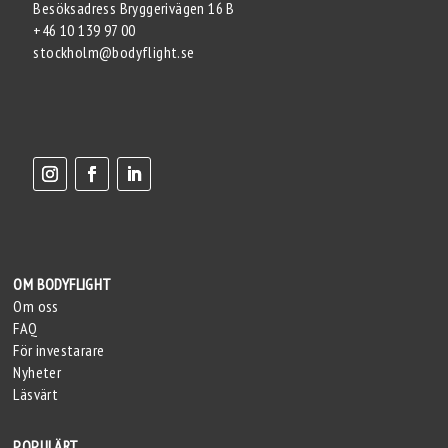
Besöksadress Bryggerivägen 16 B
+46 10 139 97 00
stockholm@bodyflight.se
OM BODYFLIGHT
Om oss
FAQ
För investarare
Nyheter
Läsvärt
POPULÄRT