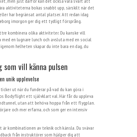
et, men just därför kan det också vara svårt att
a aktiviteterna bokas snabbt upp, särskilt när det
eller har begränsat antal platser. Att redan idag
eborg imorgon ger dig ett tydligt försprång.
tre kombinera olika aktiviteter. Du kanske vill
a med en lugnare lunch och avsluta med en social
 igenom helheten skapar du inte bara en dag, du
g som vill känna pulsen
en unik upplevelse
icker ut när du funderar på vad du kan göra i
s Bodyflight ett självklart val. Här får du uppleva
vindtunnel, utan att behöva hoppa från ett flygplan.
örjare och mer erfarna, och som ger en intensiv
lt är kombinationen av teknik och känsla. Du svävar
eedback från instruktörer som hjälper dig att