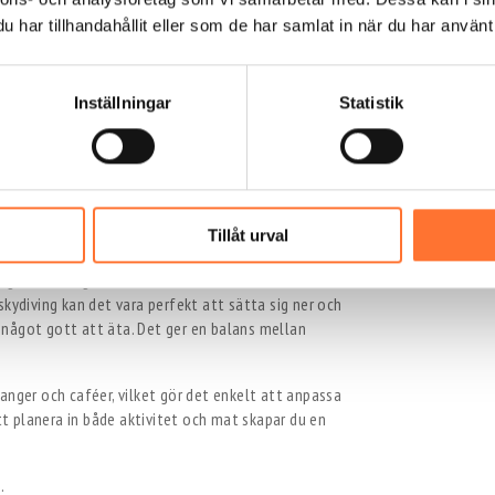
har tillhandahållit eller som de har samlat in när du har använt 
a i Göteborg imorgon letar egentligen efter något
 vara en dejt, en träff med vänner eller en
 det många alternativ, men det viktigaste är att
Inställningar
Statistik
r utmärkt som en social aktivitet. Upplevelsen
t skapar en naturlig gemenskap. Att tillsammans
, spänning och minnen som stannar kvar länge.
Tillåt urval
dryck
dag i Göteborg är att kombinera en aktivitet med en
kydiving kan det vara perfekt att sätta sig ner och
något gott att äta. Det ger en balans mellan
anger och caféer, vilket gör det enkelt att anpassa
 planera in både aktivitet och mat skapar du en