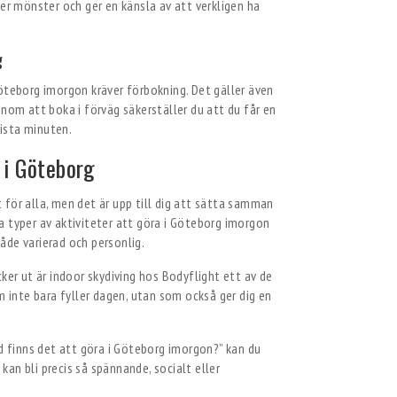
ter mönster och ger en känsla av att verkligen ha
g
öteborg imorgon kräver förbokning. Det gäller även
enom att boka i förväg säkerställer du att du får en
sista minuten.
 i Göteborg
för alla, men det är upp till dig att sätta samman
 typer av aktiviteter att göra i Göteborg imorgon
åde varierad och personlig.
ker ut är indoor skydiving hos Bodyflight ett av de
m inte bara fyller dagen, utan som också ger dig en
ad finns det att göra i Göteborg imorgon?” kan du
 kan bli precis så spännande, socialt eller