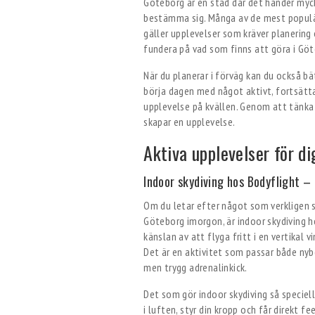
Göteborg är en stad där det händer myck
bestämma sig. Många av de mest populär
gäller upplevelser som kräver planering 
fundera på vad som finns att göra i Göt
När du planerar i förväg kan du också bät
börja dagen med något aktivt, fortsätt
upplevelse på kvällen. Genom att tänka
skapar en upplevelse.
Aktiva upplevelser för di
Indoor skydiving hos Bodyflight – 
Om du letar efter något som verkligen st
Göteborg imorgon, är indoor skydiving ho
känslan av att flyga fritt i en vertikal 
Det är en aktivitet som passar både nyb
men trygg adrenalinkick.
Det som gör indoor skydiving så speciel
i luften, styr din kropp och får direkt f