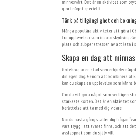
minnesvärt. Det är en aktivitet som bry
gjort något speciellt.
Tänk på tillgänglighet och boknin
Många populära aktiviteter att göra i G
för upplevelser som indoor skydiving. G
plats och slipper stressen av att leta i 
Skapa en dag att minnas
Göteborg är en stad som erbjuder något 
din egen dag. Genom att kombinera olika
kan du skapa en upplevelse som känns b
Om du vill göra något som verkligen stic
starkaste korten. Det är en aktivitet so
berättelse att ta med dig vidare.
När du nästa gång ställer dig frågan “v
vara trygg i att svaret finns, och att det
avslappnat som du själv vill.