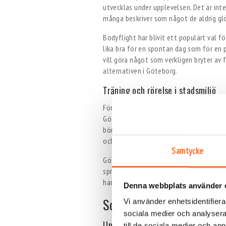
utvecklas under upplevelsen. Det är inte
många beskriver som något de aldrig g
Bodyflight har blivit ett populärt val f
lika bra för en spontan dag som för en 
vill göra något som verkligen bryter av 
alternativen i Göteborg.
Träning och rörelse i stadsmiljö
För den som föredrar mer traditionella 
Göteborg. Staden erbjuder allt från gym 
börja dagen med rörelse kan sätta tonen
och fokus.
Samtycke
Göteborgs stadsmiljö gör det också enk
springa längs vattnet, cykla genom olik
handlar inte bara om fysisk aktivitet, u
Denna webbplats använder 
Sociala aktiviteter för v
Vi använder enhetsidentifierar
sociala medier och analysera 
Upplevelser att dela med andra
till de sociala medier och a