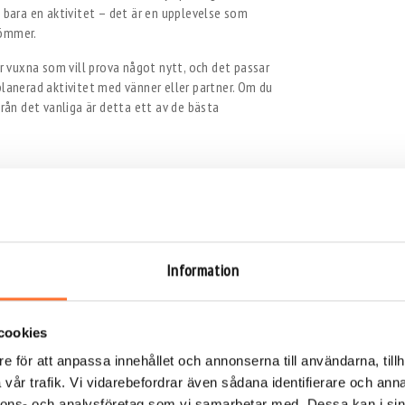
 bara en aktivitet – det är en upplevelse som
lömmer.
ör vuxna som vill prova något nytt, och det passar
planerad aktivitet med vänner eller partner. Om du
från det vanliga är detta ett av de bästa
former av aktivitet finns det gott om möjligheter i
och träningspass till löpspår och cykelturer. Att
 för resten av dagen och ge en känsla av energi
Information
elt att kombinera träning med upplevelse. Du kan
a stadsdelar eller delta i gruppträning utomhus. Det
tan om att uppleva staden på ett aktivt sätt.
cookies
uxna
e för att anpassa innehållet och annonserna till användarna, tillh
vår trafik. Vi vidarebefordrar även sådana identifierare och anna
nnons- och analysföretag som vi samarbetar med. Dessa kan i sin