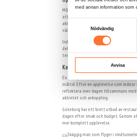
med annan information som du 
Många som söker efter vad man kan gör
att göra tillsammans med andra. Det kan
Samtyckesval
aktivitet som bryter vardagen. Här finns
Nödvändig
välja något som skapar interaktion.
Indoor skydiving hos Bodyflight fungera
delas ofta med andra deltagare, och de
testa något nytt leder ofta till skratt
Avvisa
Kombinera aktivitet med mat och 
En vanlig strategi när man planerar en 
måltid. Efter en upplevelse som indoor s
reflektera över dagen tillsammans med 
aktivitet och avkoppling.
Göteborg har ett brett utbud av restaur
dagen efter smak och budget. Genom att
mer komplett upplevelse.