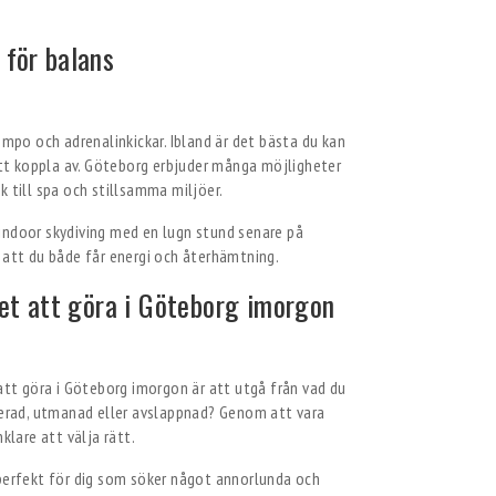
 för balans
empo och adrenalinkickar. Ibland är det bästa du kan
 att koppla av. Göteborg erbjuder många möjligheter
k till spa och stillsamma miljöer.
indoor skydiving med en lugn stund senare på
 att du både får energi och återhämtning.
itet att göra i Göteborg imorgon
 att göra i Göteborg imorgon är att utgå från vad du
spirerad, utmanad eller avslappnad? Genom att vara
klare att välja rätt.
 perfekt för dig som söker något annorlunda och