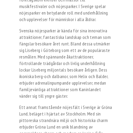
musikfestivaler och nöjesparker. I Sverige spelar
nöjesparker en betydande roll med underhållning
och upplevelser för människor i alla åldrar.
Svenska nöjesparker är kända för sina innovativa
attraktioner, fantastiska landskap och teman som
fängslar besökare året runt. Bland dessa utmärker
sig Liseberg i Göteborg som ett av de populäraste
resmålen. Med spännande åkattraktioner,
förtrollande trädgårdar och livlig underhållning
lockar Liseberg miljontals besökare årligen. Dess
ikoniska berg-och dalbanor, som Helix och Balder,
erbjuder adrenalinpumpande upplevelser, medan
familjevänliga attraktioner som Kaninlandet
vänder sig till yngre gäster.
Ett annat framstående nöjesfält i Sverige är Gröna
Lund, beläget i hjärtat av Stockholm. Med sin
pittoreska strandnära miljö och historiska charm
erbjuder Gröna Lund en unik blandning av