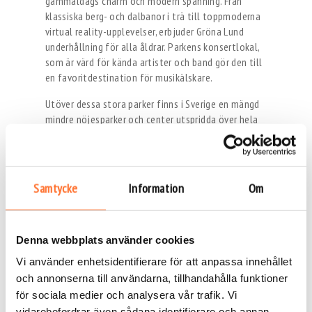
gammaldags charm och modern spänning. Från
klassiska berg- och dalbanor i trä till toppmoderna
virtual reality-upplevelser, erbjuder Gröna Lund
underhållning för alla åldrar. Parkens konsertlokal,
som är värd för kända artister och band gör den till
en favoritdestination för musikälskare.
Utöver dessa stora parker finns i Sverige en mängd
mindre nöjesparker och center utspridda över hela
landet. Dessa parker erbjuder ett brett utbud av
attraktioner, från traditionella karuseller och
radiobilar till vattenturer och interaktiva spel,
vilket säkerställer att det finns något för alla att
Samtycke
Information
Om
njuta av.
Eventbranschen i Sverige har stor nytta av närvaron
av dessa nöjesparker, eftersom de lockar både
Denna webbplats använder cookies
inhemska och internationella turister, vilket bidrar
Vi använder enhetsidentifierare för att anpassa innehållet
till landets turismintäkter. Dessa parker fungerar
och annonserna till användarna, tillhandahålla funktioner
också som mötesplatser för olika evenemang,
för sociala medier och analysera vår trafik. Vi
inklusive konserter, festivaler och
vidarebefordrar även sådana identifierare och annan