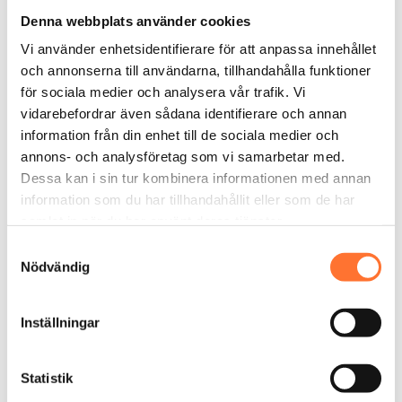
Denna webbplats använder cookies
Professionell instruktör
Säkerhetsgenomgång
Vi använder enhetsidentifierare för att anpassa innehållet
Flyglektion
och annonserna till användarna, tillhandahålla funktioner
Försäkring
för sociala medier och analysera vår trafik. Vi
vidarebefordrar även sådana identifierare och annan
Upplevelsen tar cirka 90 minuter
information från din enhet till de sociala medier och
annons- och analysföretag som vi samarbetar med.
Upplev känslan av fritt fall, samma känsla som
ett fallskärmshopp i en säker miljö. Hos
Dessa kan i sin tur kombinera informationen med annan
Bodyflight kan alla kan flyga!
information som du har tillhandahållit eller som de har
samlat in när du har använt deras tjänster.
Samtyckesval
Nödvändig
Senaste inläggen
Inställningar
Vad ska man ha på sig inför inomhus
fallskärmshoppning?
Hur fungerar flygsport i vindtunnel?
Statistik