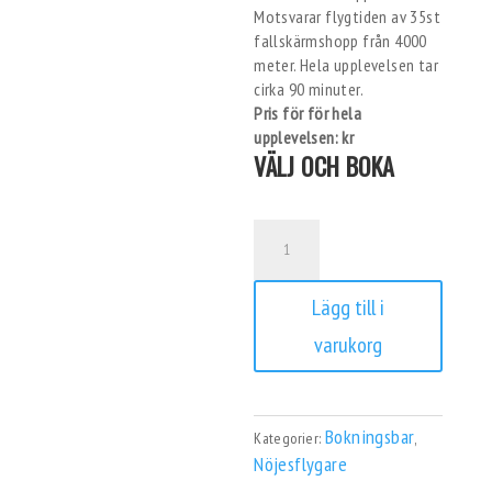
Motsvarar flygtiden av 35st
fallskärmshopp från 4000
meter. Hela upplevelsen tar
cirka 90 minuter.
Pris för för hela
upplevelsen:
kr
VÄLJ OCH BOKA
Bodyflight
Special
mängd
Lägg till i
varukorg
Bokningsbar
Kategorier:
,
Nöjesflygare