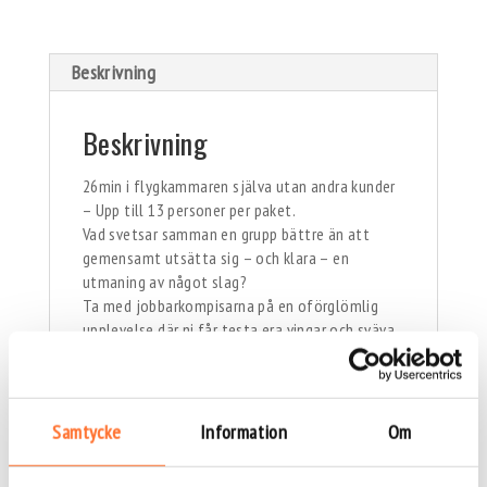
Beskrivning
Beskrivning
26min i flygkammaren själva utan andra kunder
– Upp till 13 personer per paket.
Vad svetsar samman en grupp bättre än att
gemensamt utsätta sig – och klara – en
utmaning av något slag?
Ta med jobbarkompisarna på en oförglömlig
upplevelse där ni får testa era vingar och sväva
fritt i världens snabbaste vindtunnel.
Perfekt för exempelvis kick-off eller
teambuildingen.
Samtycke
Information
Om
Paketet inkluderar:
All nödvändig utrustning