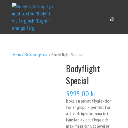
Hem
Bokningsbar
/
/ Bodyflight Special
Bodyflight
Special
5995,00
kr
Boka en privat flyglektion
för er grupp – perfekt för
att verkligen komma in i
känslan av att flyga och
maximera din upplevelse!