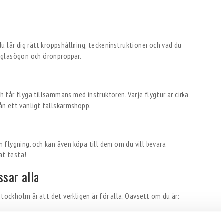
 lär dig rätt kroppshållning, teckeninstruktioner och vad du
m, glasögon och öronproppar.
ch får flyga tillsammans med instruktören. Varje flygtur är cirka
rån ett vanligt fallskärmshopp.
in flygning, och kan även köpa till dem om du vill bevara
at testa!
ssar alla
Stockholm är att det verkligen är för alla. Oavsett om du är: