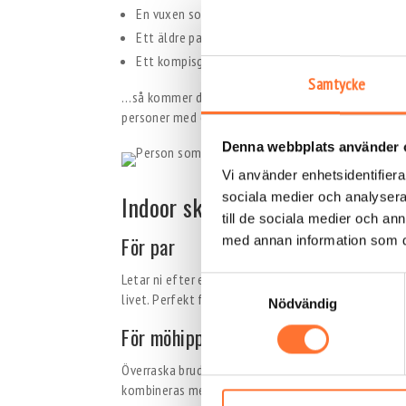
En vuxen som drömmer om att flyga
Ett äldre par som vill göra något utöver det vanl
Ett kompisgäng som letar efter en galen grej at
Samtycke
…så kommer du att ha en trygg, rolig och unik upple
personer med olika fysiska förutsättningar.
Denna webbplats använder 
Vi använder enhetsidentifierar
sociala medier och analysera 
Indoor skydiving som aktivitet fö
till de sociala medier och a
med annan information som du 
För par
Letar ni efter en annorlunda dejt? Indoor skydiving 
Samtyckesval
livet. Perfekt för att komma närmare varandra – bo
Nödvändig
För möhippor och svensexor
Överraska bruden eller brudgummen med något uta
kombineras med utklädnad, foto och roliga utmani