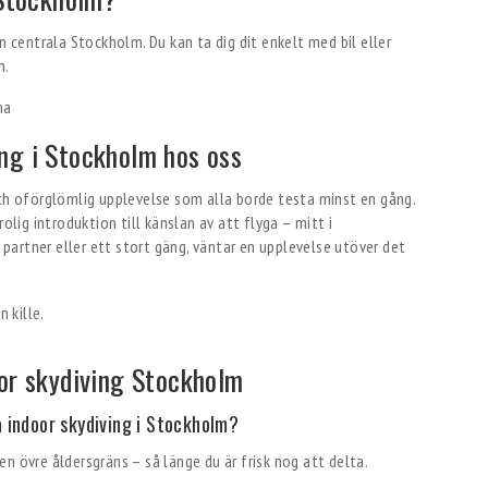
n centrala Stockholm. Du kan ta dig dit enkelt med bil eller
n.
ma
ng i Stockholm hos oss
och oförglömlig upplevelse som alla borde testa minst en gång.
olig introduktion till känslan av att flyga – mitt i
artner eller ett stort gäng, väntar en upplevelse utöver det
oor skydiving Stockholm
 indoor skydiving i Stockholm?
n övre åldersgräns – så länge du är frisk nog att delta.