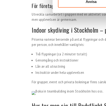
Avvisa
För företag och teambuilding
Utveckla samarbetet i gruppen med en aktivitet som
men upplevelsen är gemensam.
Indoor skydiving i Stockholm – 
Priserna varierar beroende på antal flygningar och 
per person, och innehåller vanligtvis:
Två flygningar (ca 2 minuter totalt)
Genomgång och instruktioner
Lån av all utrustning
Instruktör under hela upplevelsen
För grupper, event och privata bokningar finns särs
Hur tar man sig till Bodyflight