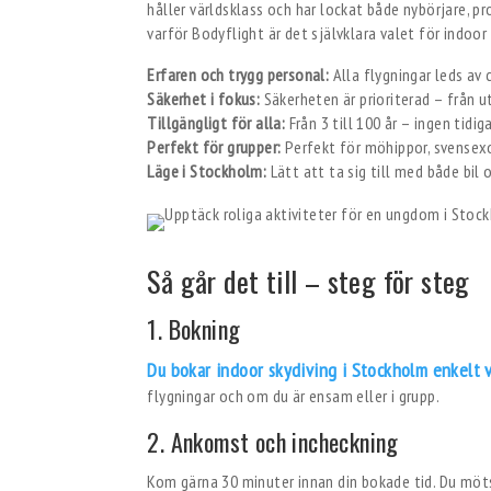
håller världsklass och har lockat både nybörjare, pr
varför Bodyflight är det självklara valet för indoor
Erfaren och trygg personal:
Alla flygningar leds av 
Säkerhet i fokus:
Säkerheten är prioriterad – från ut
Tillgängligt för alla:
Från 3 till 100 år – ingen tidig
Perfekt för grupper:
Perfekt för möhippor, svensexo
Läge i Stockholm:
Lätt att ta sig till med både bil o
Så går det till – steg för steg
1. Bokning
Du bokar indoor skydiving i Stockholm enkelt 
flygningar och om du är ensam eller i grupp.
2. Ankomst och incheckning
Kom gärna 30 minuter innan din bokade tid. Du möts