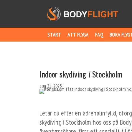
START
ATT FLYGA
FAQ
BOKA FLYG
Indoor skydiving i Stockholm
aug 21, 2025
Letar du efter en adrenalinfylld, oför
skydiving i Stockholm hos oss på Body
äventyrssökare, firar ett speciellt tillf