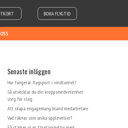
NTKORT
BOKA FLYGTID
 OSS
Senaste inläggen
Hur fungerar flygsport i vindtunnel?
Så utvecklar du din kroppsmedvetenhet
steg för steg
Att skapa engagemang bland medarbetare
Vad räknas som unika upplevelser?
Så stärker ni er företagskultur med