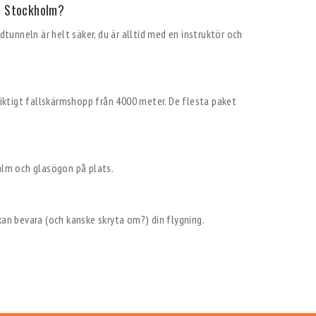
 i Stockholm?
ndtunneln är helt säker, du är alltid med en instruktör och
 riktigt fallskärmshopp från 4000 meter. De flesta paket
jälm och glasögon på plats.
kan bevara (och kanske skryta om?) din flygning.