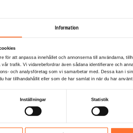
iga
t göra ihop
Information
velse. Vi har även erfarenhet av att anpassa upplevelsen för
cookies
e för att anpassa innehållet och annonserna till användarna, tillh
vår trafik. Vi vidarebefordrar även sådana identifierare och anna
r olika tillfällen
nnons- och analysföretag som vi samarbetar med. Dessa kan i sin
har tillhandahållit eller som de har samlat in när du har använt 
i Stockholm ger både skratt, fjärilar i magen och ett minne för
kstavligt talat!
Inställningar
Statistik
nför boxen. Vi har möhippe- och svensexepaket som kan
ngar.