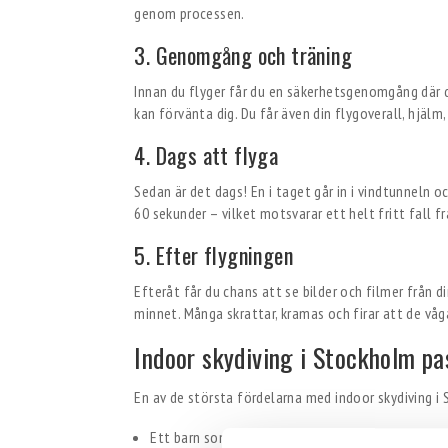
genom processen.
3. Genomgång och träning
Innan du flyger får du en säkerhetsgenomgång där du
kan förvänta dig. Du får även din flygoverall, hjäl
4. Dags att flyga
Sedan är det dags! En i taget går in i vindtunneln o
60 sekunder – vilket motsvarar ett helt fritt fall f
5. Efter flygningen
Efteråt får du chans att se bilder och filmer från d
minnet. Många skrattar, kramas och firar att de våg
Indoor skydiving i Stockholm pa
En av de största fördelarna med indoor skydiving i 
Ett barn som vill testa något nytt