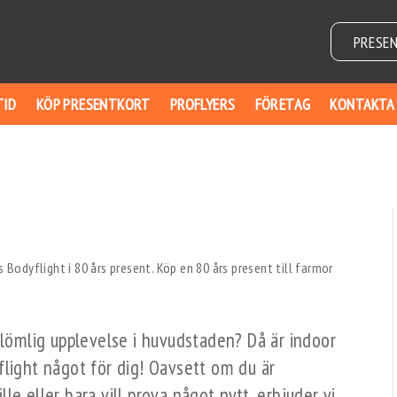
PRESE
TID
KÖP PRESENTKORT
PROFLYERS
FÖRETAG
KONTAKTA
glömlig upplevelse i huvudstaden? Då är indoor
flight något för dig! Oavsett om du är
älle eller bara vill prova något nytt, erbjuder vi