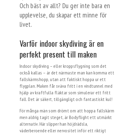
Och bäst av allt? Du ger inte bara en
upplevelse, du skapar ett minne för
livet.
Varför indoor skydiving är en
perfekt present till maken
Indoor skydiving – eller kroppsflygning som det
också kallas – är det närmaste man kan komma ett
fallskärmshopp, utan att faktiskt hoppa ur ett
flygplan. Maken får sväva fritt i en vindtunnel med
hjälp av kraftfulla fläktar som simulerar ett fritt
fall. Det är säkert, tillgängligt och fantastiskt kul!
För många män som drömt om att hoppa fallskärm
men aldrig tagit steget, är Bodyflight ett utmärkt
alternativ. Här slipper han höjdrädsla,
väderberoende eller nervositet inför ett riktigt