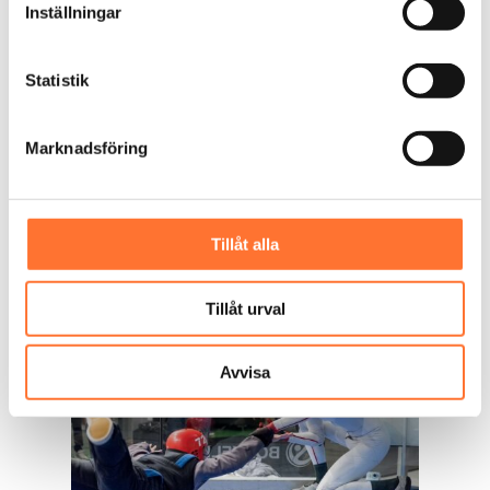
Inställningar
Priset varierar beroende på paket, men ett
grundpaket för en person brukar ligga runt 595–895
kr. Det finns även fler flygtillfällen eller parpaket
Statistik
att boka, vilket ger mer tid i luften och ännu större
upplevelse.
Marknadsföring
För ett presentkort som verkligen sticker ut i
mängden är det här en mycket prisvärd investering i
en oförglömlig dag.
Tillåt alla
Tillåt urval
Avvisa