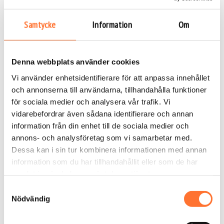
Hur bokar man Bodyflight som
present till maken?
Samtycke
Information
Om
Du kan enkelt boka upplevelsen direkt via vår
hemsida. Du väljer bara antal flygare, eventuell
Denna webbplats använder cookies
tilläggstjänst (som video eller extra flygtid) och
Vi använder enhetsidentifierare för att anpassa innehållet
betalar smidigt online. Presentkortet skickas
och annonserna till användarna, tillhandahålla funktioner
digitalt eller som fysisk leverans – perfekt för att
för sociala medier och analysera vår trafik. Vi
slå in.
vidarebefordrar även sådana identifierare och annan
Presentkortet är giltigt i 12 månader, vilket ger din
information från din enhet till de sociala medier och
make gott om tid att boka in sin flygning när det
annons- och analysföretag som vi samarbetar med.
passar honom bäst.
Dessa kan i sin tur kombinera informationen med annan
information som du har tillhandahållit eller som de har
Klicka här för att köpa ett presentkort som
samlat in när du har använt deras tjänster.
present till maken
Samtyckesval
Vad kostar Bodyflight som
Nödvändig
present till maken?