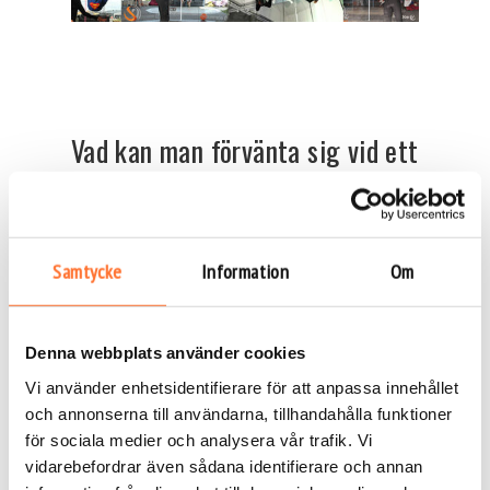
Vad kan man förvänta sig vid ett
Bodyflight-äventyr?
En flyg tunnel är en spännande upplevelse, men det
är viktigt att vara medveten om att det kan kännas
Samtycke
Information
Om
lite ovant i början. Här är några saker du kan
förvänta dig under din flygning:
Adrenalin och spänning:
Känslan av att flyga är
Denna webbplats använder cookies
otroligt spännande, och många beskriver det som
Vi använder enhetsidentifierare för att anpassa innehållet
en adrenalinkick som liknar känslan av att hoppa
och annonserna till användarna, tillhandahålla funktioner
fallskärm, fast på en säkrare och kontrollerad nivå.
för sociala medier och analysera vår trafik. Vi
Skratt och glädje:
Det är vanligt att folk skrattar
vidarebefordrar även sådana identifierare och annan
när de försöker hålla balansen i vinden. Många