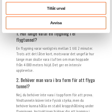
återvända för fler flygningar!
Tillåt urval
Vanliga frågor och svar om
Bodyflights flyg tunnel
Avvisa
1. Hur länge varar en flygning i er
flygtunnel?
En flygning varar vanligtvis mellan 1 till 2 minuter.
Trots att det låter kort, motsvarar det ungefär hur
länge man skulle vara i luften om man hoppade
från 4 000 meters höjd. Det ger en intensiv
upplevelse.
2. Behöver man vara i bra form för att flyga
tunnel?
Nej, du behöver inte vara i toppform för att prova.
Vindtunneln kräver inte fysisk styrka, men du
behöver kunna hålla en stabil kroppshållning under
flygningen. Instruktören hjälper dig att komma i