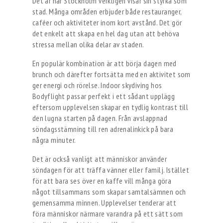
Det är här Stockholm verkligen visar sin styrka som
stad. Många områden erbjuder både restauranger,
caféer och aktiviteter inom kort avstånd. Det gör
det enkelt att skapa en hel dag utan att behöva
stressa mellan olika delar av staden.
En populär kombination är att börja dagen med
brunch och därefter fortsätta med en aktivitet som
ger energi och rörelse. Indoor skydiving hos
Bodyflight passar perfekt i ett sådant upplägg
eftersom upplevelsen skapar en tydlig kontrast till
den lugna starten på dagen. Från avslappnad
söndagsstämning till ren adrenalinkick på bara
några minuter.
Det är också vanligt att människor använder
söndagen för att träffa vänner eller familj. Istället
för att bara ses över en kaffe vill många göra
något tillsammans som skapar samtalsämnen och
gemensamma minnen. Upplevelser tenderar att
föra människor närmare varandra på ett sätt som