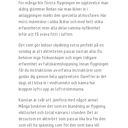
För många blir första flygningen en upplevelse man
aldrig glömmer. Redan när man kliver in i
anläggningen märks den speciella atmosfären. Här
möts människor i olika åldrar och med helt olika
erfarenheter, men alla delar samma nyfikenhet
inför att få sväva fritt i luften.
Det som gör indoor skydiving extra perfekt på en
söndag är att aktiviteten passar nästan alla. Du
behöver inga förkunskaper och ingen tidigare
erfarenhet av fallskärmshoppning. Innan flygningen
får du instruktioner av erfarna instruktörer som
guidar dig genom hela upplevelsen. Därefter är det
dags att kliva in i vindtunneln och känna hur
kroppen lyfts upp av luftströmmarna.
Känslan är svår att jämföra med något annat.
Många beskriver det som en blandning av flygning,
viktlöshet och total närvaro i stunden. Det är
dessutom en aktivitet som passar lika bra för den
som vill ha spänning som för den som bara vill