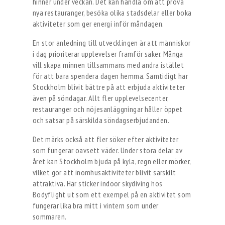
hinner under veckan. Det kan handla om att prova
nya restauranger, besöka olika stadsdelar eller boka
aktiviteter som ger energi inför måndagen.
En stor anledning till utvecklingen är att människor
i dag prioriterar upplevelser framför saker. Många
vill skapa minnen tillsammans med andra istället
för att bara spendera dagen hemma. Samtidigt har
Stockholm blivit bättre på att erbjuda aktiviteter
även på söndagar. Allt fler upplevelsecenter,
restauranger och nöjesanläggningar håller öppet
och satsar på särskilda söndagserbjudanden.
Det märks också att fler söker efter aktiviteter
som fungerar oavsett väder. Under stora delar av
året kan Stockholm bjuda på kyla, regn eller mörker,
vilket gör att inomhusaktiviteter blivit särskilt
attraktiva. Här sticker indoor skydiving hos
Bodyflight ut som ett exempel på en aktivitet som
fungerar lika bra mitt i vintern som under
sommaren.