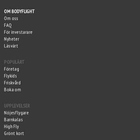
OM BODYFLIGHT
Om oss
FAQ
För investarare
Nyheter
Läsvärt
POPULÄRT
Företag
Flykids
Friskvård
Boka om
UPPLEVELSER
Nöjesflygare
Barnkalas
High Fly
Grönt kort