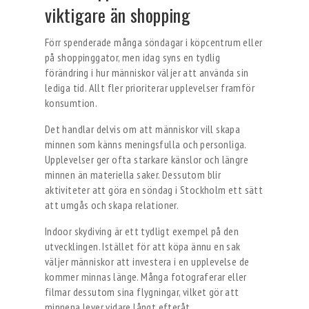
viktigare än shopping
Förr spenderade många söndagar i köpcentrum eller
på shoppinggator, men idag syns en tydlig
förändring i hur människor väljer att använda sin
lediga tid. Allt fler prioriterar upplevelser framför
konsumtion.
Det handlar delvis om att människor vill skapa
minnen som känns meningsfulla och personliga.
Upplevelser ger ofta starkare känslor och längre
minnen än materiella saker. Dessutom blir
aktiviteter att göra en söndag i Stockholm ett sätt
att umgås och skapa relationer.
Indoor skydiving är ett tydligt exempel på den
utvecklingen. Istället för att köpa ännu en sak
väljer människor att investera i en upplevelse de
kommer minnas länge. Många fotograferar eller
filmar dessutom sina flygningar, vilket gör att
minnena lever vidare långt efteråt.