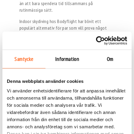
än att bara spendera tid tillsammans på
rutinmässiga sätt.
Indoor skydiving hos Bodyflight har blivit ett
populärt alternativ för par som vill prova något
nytt tillsammans. Upplevelsen kombinerar spänning,
skratt och gemensam nervositet på ett sätt som
ofta blir både roligt och romantiskt. Många
beskriver dessutom känslan efter flygningen som
Samtycke
Information
Om
euforisk, vilket gör att resten av dagen får en extra
positiv energi.
En söndag kan också vara det perfekta tillfället att
Denna webbplats använder cookies
utforska nya delar av Stockholm tillsammans.
Vi använder enhetsidentifierare för att anpassa innehållet
Staden förändras ständigt och varje stadsdel har
och annonserna till användarna, tillhandahålla funktioner
sin egen atmosfär. Att kombinera en aktivitet med
middag eller promenad gör dagen ännu mer
för sociala medier och analysera vår trafik. Vi
komplett.
vidarebefordrar även sådana identifierare och annan
information från din enhet till de sociala medier och
För par handlar söndagar ofta om att skapa
annons- och analysföretag som vi samarbetar med.
kvalitetstid innan arbetsveckan börjar igen. Därför
Dessa kan i sin tur kombinera informationen med annan