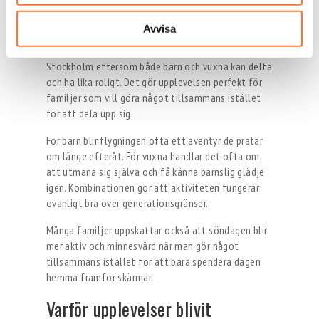
upplevelsen.
Avvisa
Indoor skydiving hos Bodyflight skiljer sig från
många andra aktiviteter att göra en söndag i
Stockholm eftersom både barn och vuxna kan delta
och ha lika roligt. Det gör upplevelsen perfekt för
familjer som vill göra något tillsammans istället
för att dela upp sig.
För barn blir flygningen ofta ett äventyr de pratar
om länge efteråt. För vuxna handlar det ofta om
att utmana sig själva och få känna barnslig glädje
igen. Kombinationen gör att aktiviteten fungerar
ovanligt bra över generationsgränser.
Många familjer uppskattar också att söndagen blir
mer aktiv och minnesvärd när man gör något
tillsammans istället för att bara spendera dagen
hemma framför skärmar.
Varför upplevelser blivit