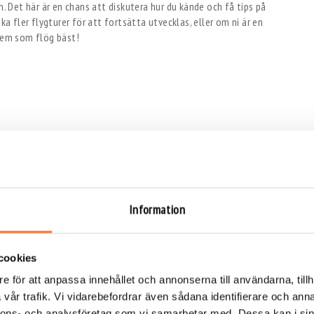
n. Det här är en chans att diskutera hur du kände och få tips på
ka fler flygturer för att fortsätta utvecklas, eller om ni är en
 vem som flög bäst!
Information
ight som möhippa aktivitet
cookies
 med många fördelar. Det är inte bara en adrenalinfylld
menskap och skratt – en perfekt kombination för en rolig och
e för att anpassa innehållet och annonserna till användarna, tillh
arna till varför Bodyflight är det självklara valet för er
vår trafik. Vi vidarebefordrar även sådana identifierare och anna
nnons- och analysföretag som vi samarbetar med. Dessa kan i sin