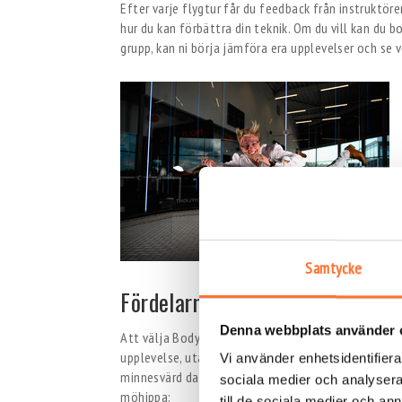
Efter varje flygtur får du feedback från instruktöre
hur du kan förbättra din teknik. Om du vill kan du bo
grupp, kan ni börja jämföra era upplevelser och se
Samtycke
Fördelarna med att välja Bodyfl
Denna webbplats använder 
Att välja Bodyflight som möhippa aktivitet kommer
upplevelse, utan också en aktivitet som främjar ge
Vi använder enhetsidentifierar
minnesvärd dag. Här är några av de främsta anledning
sociala medier och analysera 
möhippa:
till de sociala medier och a