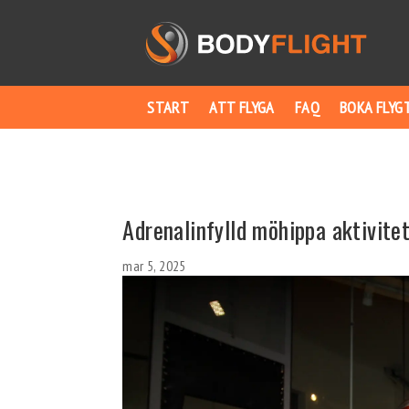
START
ATT FLYGA
FAQ
BOKA FLYG
Adrenalinfylld möhippa aktivite
mar 5, 2025