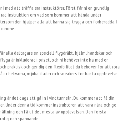
 med att träffa era instruktörer. Först får ni en grundlig
erad instruktion om vad som kommer att hända under
ftersom den hjälper alla att känna sig trygga och förberedda. I
ta rummet.
år alla deltagare en speciell flygdräkt, hjälm, handskar och
lyga är inkluderad i priset, och ni behöver inte ha med er
och praktisk och ger dig den flexibilitet du behöver för att röra
 på er bekväma, mjuka kläder och sneakers för bästa upplevelse.
ning är det dags att gå in i vindtunneln. Du kommer att få din
nder. Under denna tid kommer instruktören att vara nära och ge
shållning och få ut det mesta av upplevelsen. Den första
 rolig och spännande.