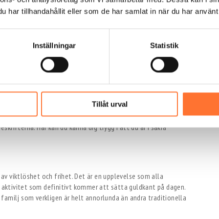
har tillhandahållit eller som de har samlat in när du har använt 
et krävs
ngen tidigare erfarenhet krävs. Alla kan delta, oavsett om du
l om du är en erfaren extremsportare eller om detta är din första
Inställningar
Statistik
ing. Med hjälp av professionella instruktörer får alla den
ga och få ut det bästa av sin upplevelse.
ng
Tillåt urval
indtunneln är utrustad med den senaste tekniken för att
at, och instruktörerna är mycket erfarna och noggrant
eskrifterna. Här kan du känna dig trygg i att du är i säkra
a av viktlöshet och frihet. Det är en upplevelse som alla
aktivitet som definitivt kommer att sätta guldkant på dagen.
familj som verkligen är helt annorlunda än andra traditionella