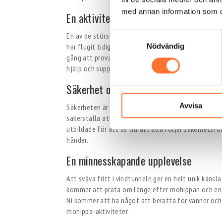
med annan information som du 
En aktivitet för alla – Ingen erfarenh
Samtyckesval
En av de största fördelarna med Bodyflight är att i
har flugit tidigare eller inte. Det spelar ingen rol
Nödvändig
gång att prova på något som liknar fallskärmshoppn
hjälp och support de behöver för att känna sig tryg
Säkerhet och professionell övervakni
Avvisa
Säkerheten är en högsta prioritet på Bodyflight. V
säkerställa att luften flödar jämnt och kontroller
utbildade för att se till att alla följer säkerhetsför
händer.
En minnesskapande upplevelse
Att sväva fritt i vindtunneln ger en helt unik känsl
kommer att prata om länge efter möhippan och en 
Ni kommer att ha något att berätta för vänner och 
möhippa-aktiviteter.