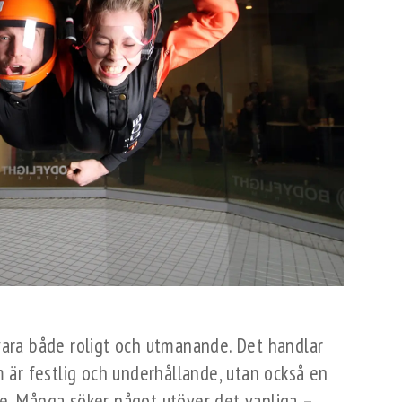
vara både roligt och utmanande. Det handlar
m är festlig och underhållande, utan också en
se. Många söker något utöver det vanliga –