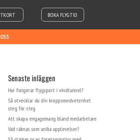
NTKORT
BOKA FLYGTID
 OSS
Senaste inläggen
Hur fungerar flygsport i vindtunnel?
Så utvecklar du din kroppsmedvetenhet
steg för steg
Att skapa engagemang bland medarbetare
Vad räknas som unika upplevelser?
Så stärker ni er företagskultur med