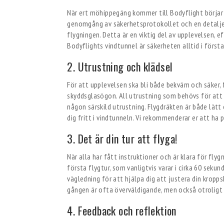
När ert möhippegäng kommer till Bodyflight börjar ni
genomgång av säkerhetsprotokollet och en detalj
flygningen. Detta är en viktig del av upplevelsen, e
Bodyflights vindtunnel är säkerheten alltid i förs
2. Utrustning och klädsel
För att upplevelsen ska bli både bekväm och säker, f
skyddsglasögon. All utrustning som behövs för att f
någon särskild utrustning. Flygdräkten är både lätt 
dig fritt i vindtunneln. Vi rekommenderar er att ha
3. Det är din tur att flyga!
När alla har fått instruktioner och är klara för flyg
första flygtur, som vanligtvis varar i cirka 60 seku
vägledning för att hjälpa dig att justera din kropp
gången är ofta överväldigande, men också otroligt
4. Feedback och reflektion