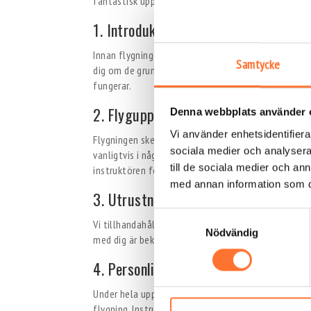
fantastisk upplevelse:
1. Introduktion och säkerhetsgenomg
Innan flygningen får deltagaren en grundlig introd
Samtycke
dig om de grundläggande rörelserna och teknikerna 
fungerar.
2. Flygupplevelse
Denna webbplats använder 
Vi använder enhetsidentifierar
Flygningen sker i vindtunneln, där en stark vindströ
sociala medier och analysera 
vanligtvis i några minuter, men det känns mycket län
till de sociala medier och a
instruktören för att hålla rätt position och njuta a
med annan information som du 
3. Utrustning
Samtyckesval
Vi tillhandahåller all nödvändig utrustning, som f
Nödvändig
med dig är bekväma kläder och ett glatt humör.
4. Personlig instruktör
Under hela upplevelsen har du en personlig instruktö
flygning. Instruktören är där för att guida dig och g