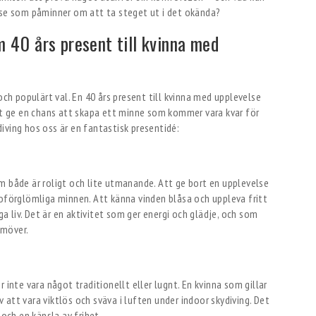
lse som påminner om att ta steget ut i det okända?
m 40 års present till kvinna med
och populärt val. En 40 års present till kvinna med upplevelse
att ge en chans att skapa ett minne som kommer vara kvar för
ydiving hos oss är en fantastisk presentidé:
m både är roligt och lite utmanande. Att ge bort en upplevelse
 oförglömliga minnen. Att känna vinden blåsa och uppleva fritt
ga liv. Det är en aktivitet som ger energi och glädje, och som
amöver.
 inte vara något traditionellt eller lugnt. En kvinna som gillar
att vara viktlös och sväva i luften under indoor skydiving. Det
 och en känsla av frihet.