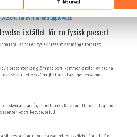
Tillåt urval
s present till kvinna med upplevelse
evelse i stället för en fysisk present
inna istället för en fysisk present har många fördelar:
riella presenter kan glömmas bort, kommer känslan av att ha
upplevelse gör det också möjligt att skapa gemensamma
oor skydiving är något helt unikt. Du visar att du har lagt tid
 presenten extra betydelsefull.
 vill testa något nytt, passar indoor skydiving för alla. Det