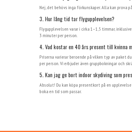
Nej, det behövs inga förkunskaper. Alla kan prova på
3. Hur lång tid tar flygupplevelsen?
Flygupplevelsen varar i cirka 1–1,5 timmar, inklus
3 minuter per person.
4. Vad kostar en 40 års present till kvinna
Priserna varierar beroende på vilken typ av paket d
per person. Vi erbjuder även gruppbokningar och sk
5. Kan jag ge bort indoor skydiving som pre
Absolut! Du kan köpa presentkort på en upplevelse 
boka en tid som passar.