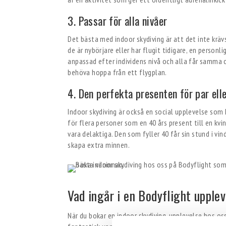
3. Passar för alla nivåer
Det bästa med indoor skydiving är att det inte kräv
de är nybörjare eller har flugit tidigare, en perso
anpassad efter individens nivå och alla får samma 
behöva hoppa från ett flygplan.
4. Den perfekta presenten för par ell
Indoor skydiving är också en social upplevelse som 
för flera personer som en 40 års present till en kvi
vara delaktiga. Den som fyller 40 får sin stund i vi
skapa extra minnen.
Vad ingår i en Bodyflight upple
När du bokar en indoor skydiving-upplevelse hos oss