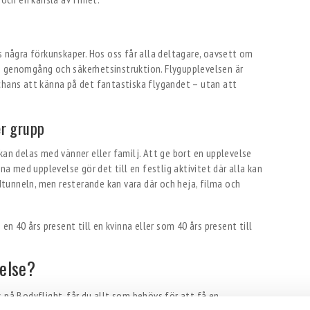
s några förkunskaper. Hos oss får alla deltagare, oavsett om
nlig genomgång och säkerhetsinstruktion. Flygupplevelsen är
chans att känna på det fantastiska flygandet – utan att
er grupp
kan delas med vänner eller familj. Att ge bort en upplevelse
nna med upplevelse gör det till en festlig aktivitet där alla kan
ndtunneln, men resterande kan vara där och heja, filma och
velse?
 på Bodyflight, får du allt som behövs för att få en