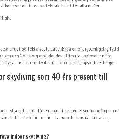
vilket gör det till en perfekt aktivitet för alla nivåer.
velse är det perfekta sättet att skapa en oförglömlig dag fylld
ckholm och Göteborg erbjuder den ultimata upplevelsen för
att flyga – ett presentval som kommer att uppskattas länge!
or skydiving som 40 års present till
säkert. Alla deltagare får en grundlig säkerhetsgenomgång innan
 säkerhet. Instruktörerna är erfarna och finns där för att ge
rova indoor skydiving?