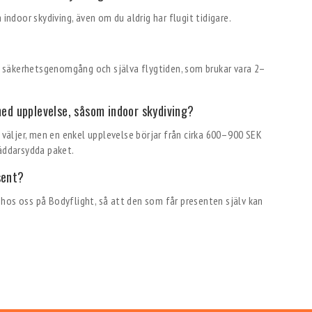
 indoor skydiving, även om du aldrig har flugit tidigare.
ive säkerhetsgenomgång och själva flygtiden, som brukar vara 2–
 med upplevelse, såsom indoor skydiving?
u väljer, men en enkel upplevelse börjar från cirka 600–900 SEK
räddarsydda paket.
sent?
hos oss på Bodyflight, så att den som får presenten själv kan