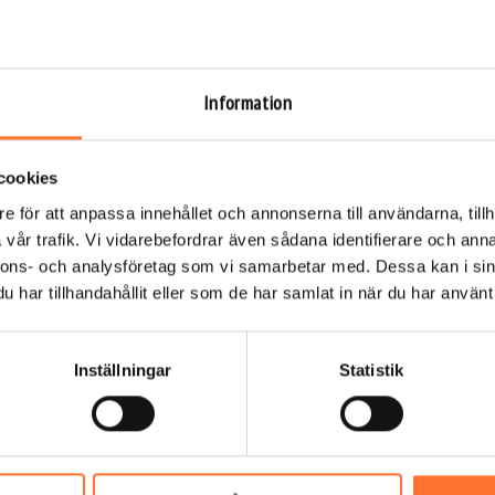
ång
uktion och säkerhetsgenomgång av en erfaren instruktör. Du lär
Information
för att hålla balansen i vindtunneln, samt hur utrustningen
cookies
e för att anpassa innehållet och annonserna till användarna, tillh
m skapar en fritt fall-liknande känsla. Upplevelsen varar
vår trafik. Vi vidarebefordrar även sådana identifierare och anna
gre när du är i luften. Under din flygning får du hjälp av
nnons- och analysföretag som vi samarbetar med. Dessa kan i sin
v den fria känslan.
har tillhandahållit eller som de har samlat in när du har använt 
lygoverall, hjälm och skyddsglasögon. Det enda du behöver ta
Inställningar
Statistik
r vid din sida som hjälper dig att få ut det mesta av din
e dig tips för att känna dig trygg och säker under hela