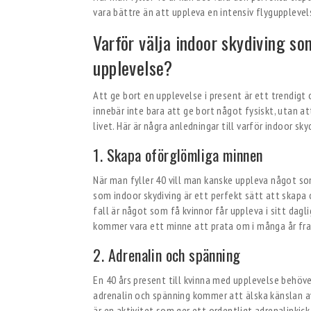
vara bättre än att uppleva en intensiv flyguppleve
Varför välja indoor skydiving so
upplevelse?
Att ge bort en upplevelse i present är ett trendigt 
innebär inte bara att ge bort något fysiskt, utan 
livet. Här är några anledningar till varför indoor sk
1. Skapa oförglömliga minnen
När man fyller 40 vill man kanske uppleva något so
som indoor skydiving är ett perfekt sätt att skapa
fall är något som få kvinnor får uppleva i sitt dagli
kommer vara ett minne att prata om i många år fr
2. Adrenalin och spänning
En 40 års present till kvinna med upplevelse behöver
adrenalin och spänning kommer att älska känslan av 
är en aktivitet som ger ett ordentligt adrenalinkick