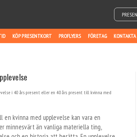
PRESE
TID
KÖP PRESENTKORT
PROFLYERS
FÖRETAG
KONTAKTA
upplevelse
ill en kvinna med upplevelse kan vara en
r minnesvärt än vanliga materiella ting,
lse och en historia att berätta. En upplevelse