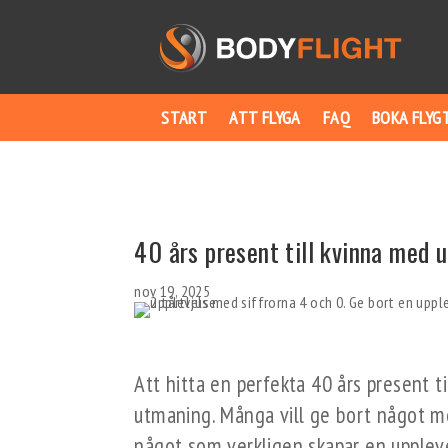
START
ATT FLYGA
FAQ
BOKA FLYG
40 års present till kvinna med 
nov 19, 2025
Att hitta en perfekta 40 års present t
utmaning. Många vill ge bort något me
något som verkligen skapar en uppleve