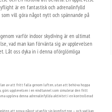
yflight är en fantastisk och adrenalinfylld
a som vill göra något nytt och spännande på
igenom varför indoor skydiving är en ultimat
else, vad man kan förvänta sig av upplevelsen
et. Låt oss dyka in i denna oförglömliga
nslan av att fritt falla genom luften, utan att behöva hoppa
ia, görs upplevelsen i en vindtunnel som simulerar den fritt
rna uppleva denna adrenalinfyllda aktivitet i en kontrollerad
punkten att prova något utanför sin komfortzon – och vad kan